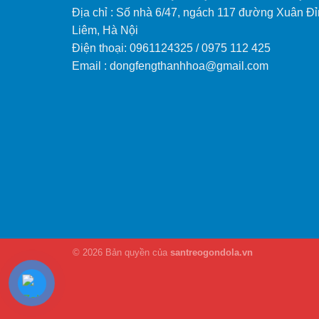
Địa chỉ : Số nhà 6/47, ngách 117 đường Xuân Đỉ
Liêm, Hà Nội
Điện thoại: 0961124325 / 0975 112 425
Email : dongfengthanhhoa@gmail.com
© 2026 Bản quyền của
santreogondola.vn