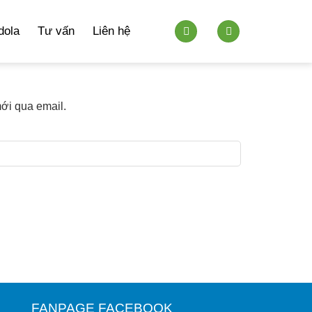
dola
Tư vấn
Liên hệ
ới qua email.
FANPAGE FACEBOOK