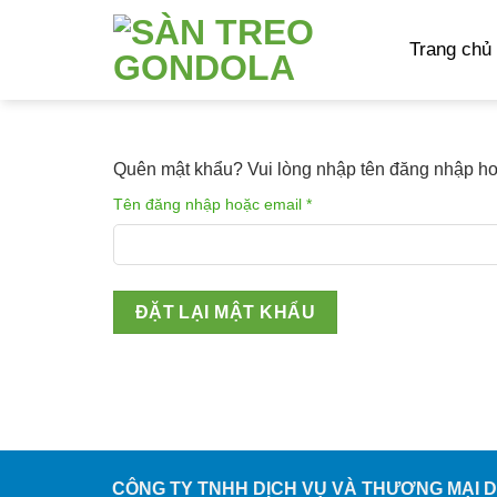
Skip
to
Trang chủ
content
Quên mật khẩu? Vui lòng nhập tên đăng nhập hoặ
Bắt
Tên đăng nhập hoặc email
*
buộc
ĐẶT LẠI MẬT KHẨU
CÔNG TY TNHH DỊCH VỤ VÀ THƯƠNG MẠI 