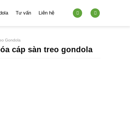
dola
Tư vấn
Liên hệ
reo Gondola
óa cáp sàn treo gondola