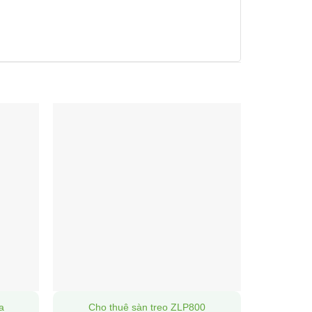
Bán và 
a
Cho thuê sàn treo ZLP800