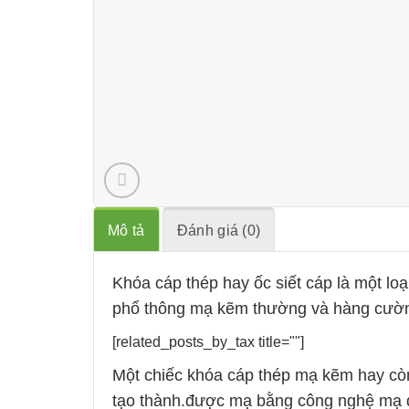
Mô tả
Đánh giá (0)
Khóa cáp thép hay ốc siết cáp là một loạ
phổ thông mạ kẽm thường và hàng cườn
[related_posts_by_tax title=""]
Một chiếc khóa cáp thép mạ kẽm hay còn
tạo thành.được mạ bằng công nghệ mạ 