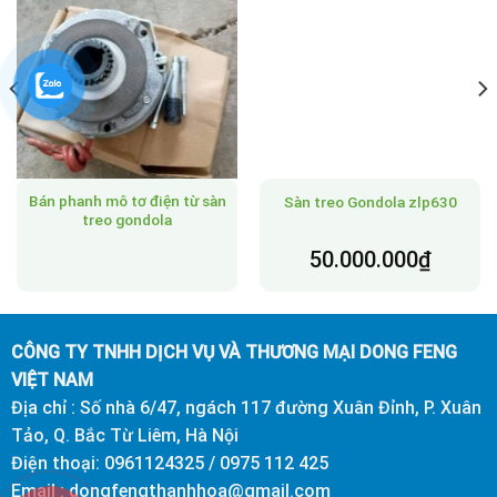
Bán phanh mô tơ điện từ sàn
Sàn treo Gondola zlp630
treo gondola
50.000.000
₫
CÔNG TY TNHH DỊCH VỤ VÀ THƯƠNG MẠI DONG FENG
VIỆT NAM
Địa chỉ : Số nhà 6/47, ngách 117 đường Xuân Đỉnh, P. Xuân
Tảo, Q. Bắc Từ Liêm, Hà Nội
Điện thoại: 0961124325 / 0975 112 425
Email : dongfengthanhhoa@gmail.com