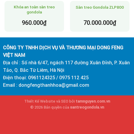
Khóa an toàn sàn treo
Sàn treo Gondola ZLP800
gondola
960.000
₫
70.000.000
₫
CÔNG TY TNHH DỊCH VỤ VÀ THƯƠNG MẠI DONG FENG
VIỆT NAM
Địa chỉ : Số nhà 6/47, ngách 117 đường Xuân Đỉnh, P. Xuân
Tảo, Q. Bắc Từ Liêm, Hà Nội
Điện thoại: 0961124325 / 0975 112 425
Email : dongfengthanhhoa@gmail.com
Thiết Kế Website và SEO bởi
tamnguyen.com.vn
© 2026 Bản quyền của
santreogondola.vn