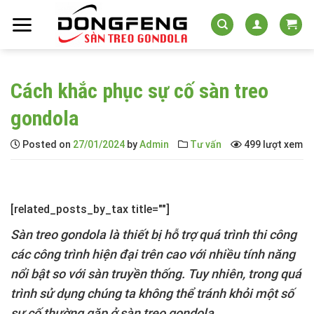
Skip
to
content
Cách khắc phục sự cố sàn treo
gondola
Posted on
27/01/2024
by
Admin
Tư vấn
499 lượt xem
[related_posts_by_tax title=""]
Sàn treo gondola
là thiết bị hỗ trợ quá trình thi công
các công trình hiện đại trên cao với nhiều tính năng
nổi bật so với sàn truyền thống. Tuy nhiên, trong quá
trình sử dụng chúng ta không thể tránh khỏi một số
sự cố thường gặp ở sàn treo gondola.