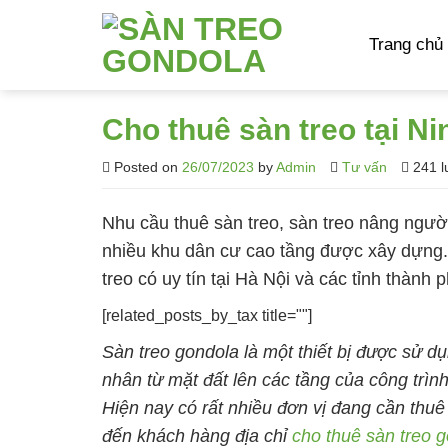
Skip
to
Trang chủ
content
Cho thuê sàn treo tại Ni
Posted on
26/07/2023
by
Admin
Tư vấn
241 l
Nhu cầu thuê sàn treo,
sàn treo nâng ngườ
nhiều khu dân cư cao tầng được xây dựng
treo
có uy tín tại Hà Nội và các tỉnh thành 
[related_posts_by_tax title=""]
Sàn treo gondola
là một thiết bị được sử d
nhân từ mặt đất lên các tầng của công trì
Hiện nay có rất nhiều đơn vị đang cần thuê s
đến khách hàng địa chỉ
cho thuê sàn treo 