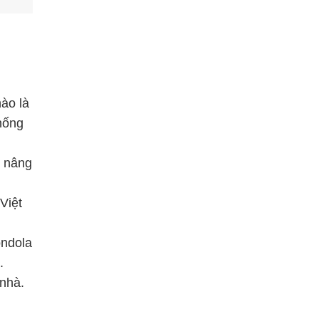
ào là
thống
m nâng
Việt
ondola
.
 nhà.