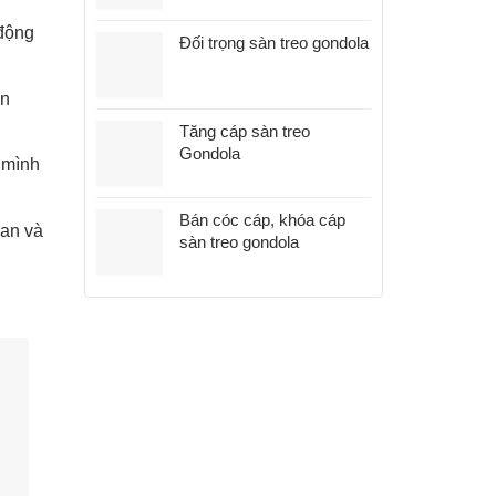
 động
Đối trọng sàn treo gondola
àn
Tăng cáp sàn treo
Gondola
 mình
Bán cóc cáp, khóa cáp
ian và
sàn treo gondola