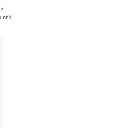
 ,
ản
oà nhà