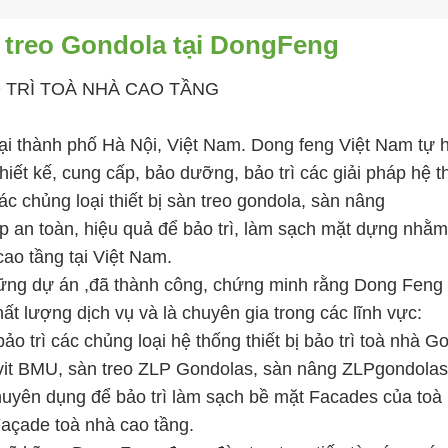
n treo Gondola tại DongFeng
O TRÌ TOÀ NHÀ CAO TẦNG
ại thành phố Hà Nội, Việt Nam. Dong feng Việt Nam tự h
 thiết kế, cung cấp, bảo dưỡng, bảo trì các giải pháp hệ 
ác chủng loại thiết bị
sàn treo gondola
,
sàn nâng
p an toàn, hiệu quả để bảo trì, làm sạch mặt dựng nhằ
cao tầng tại Việt Nam.
hững dự án ,đã thành công, chứng minh rằng
Dong Feng 
chất lượng dịch vụ và là chuyên gia trong các lĩnh vực:
bảo trì các chủng loại hệ thống thiết bị bảo trì toà nhà G
it BMU, sàn treo ZLP Gondolas, sàn nâng ZLPgondolas
 chuyên dụng để bảo trì làm sạch bề mặt Facades của toà
Façade toà nhà cao tầng.