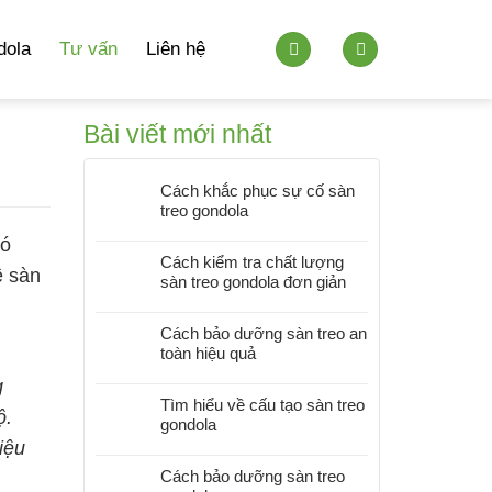
dola
Tư vấn
Liên hệ
Bài viết mới nhất
Cách khắc phục sự cố sàn
treo gondola
có
Cách kiểm tra chất lượng
ê sàn
sàn treo gondola đơn giản
Cách bảo dưỡng sàn treo an
toàn hiệu quả
g
Tìm hiểu về cấu tạo sàn treo
ộ.
gondola
iệu
Cách bảo dưỡng sàn treo