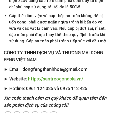
điện 220V cung cấp từ ổ cắm phía dưới đáy tủ điện
chỉ phù hợp sử dụng tải tối đa là 500W
Cáp thép làm việc và cáp thép an toàn không để bị
uốn cong, phải được ngăn ngừa tránh bị bẩn do vôi
vữa và các vật lạ bám vào. Nếu cáp bị đứt sợi, rỉ sét,
dập mòn phải được thay thế theo quy định trước khi
sử dụng. Cáp an toàn phải tránh tiếp xúc với dầu mỡ.
CÔNG TY TNHH DỊCH VỤ VÀ THƯƠNG MẠI DONG
FENG VIỆT NAM
► Email: dongfengthanhhoa@gmail.com
► Website:
https://santreogondola.vn/
► Hotline: 0961 124 325 và 0975 112 425
Xin chân thành cảm ơn quý khách đã quan tâm đến
sản phẩm dịch vụ của chúng tôi!