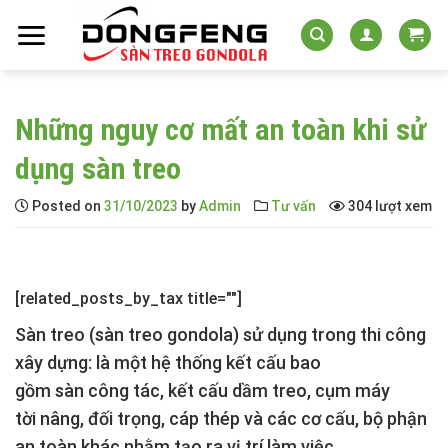
Skip
to
content
Những nguy cơ mất an toàn khi sử
dụng sàn treo
Posted on
31/10/2023
by
Admin
Tư vấn
304 lượt xem
[related_posts_by_tax title=""]
Sàn treo
(sàn treo gondola) sử dụng trong thi công
xây dựng: là một hệ thống kết cấu bao
gồm sàn công tác, kết cấu dầm treo, cụm máy
tời nâng, đối trọng, cáp thép và các cơ cấu, bộ phận
an toàn khác nhằm tạo ra vị trí làm việc